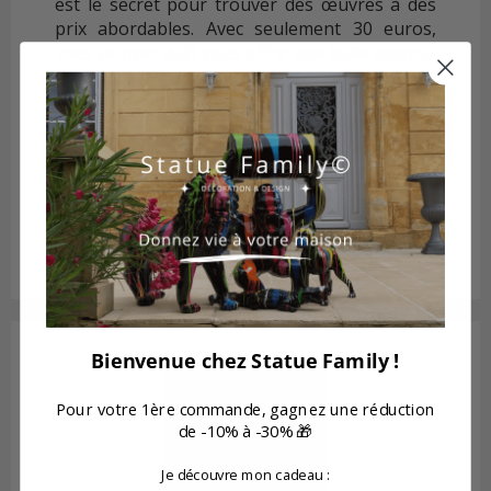
est le secret pour trouver des œuvres à des
prix abordables. Avec seulement 30 euros,
vous pouvez déjà vous offrir une belle œuvre.
Un autre point intéressant est la possibilité de
commander et de vous faire livrer votre
tableau rapidement. L’équipe de service
refuse tout retard, ce qui est très
professionnel. Enfin, acheter sur cette
plateforme revient à soutenir les talents
locaux.
Bienvenue chez Statue Family !
Pour votre 1ère commande, gagnez une réduction
de -10% à -30% 🎁
Je découvre mon cadeau :