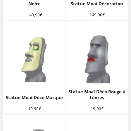
Noire
Statue Moaï Décoration
Prix
Prix
149,90€
149,90€
régulier
régulier
Statue Moaï Déco Rouge à
Statue Moaï Déco Masque
Lèvres
Prix
Prix
19,90€
19,90€
régulier
régulier