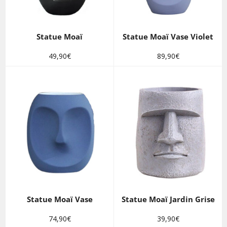
Statue Moaï
Statue Moaï Vase Violet
Prix
Prix
49,90€
89,90€
régulier
régulier
Statue Moaï Vase
Statue Moaï Jardin Grise
Prix
Prix
74,90€
39,90€