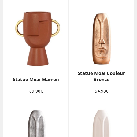
Statue Moaï Couleur
Statue Moaï Marron
Bronze
Prix
Prix
69,90€
54,90€
régulier
régulier