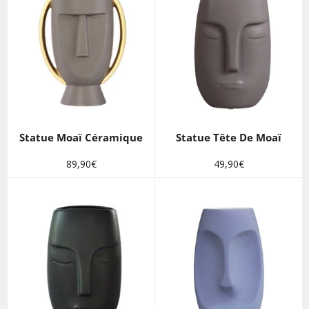
Statue Moaï Céramique
Statue Tête De Moaï
Prix
Prix
89,90€
49,90€
régulier
régulier