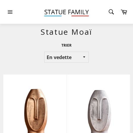
Passer
au
Pa
contenu
Navigation
Statue Moaï
TRIER