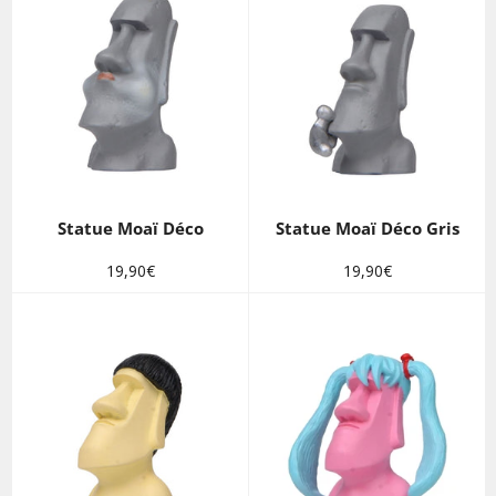
Statue Moaï Déco
Statue Moaï Déco Gris
Prix
Prix
19,90€
19,90€
régulier
régulier