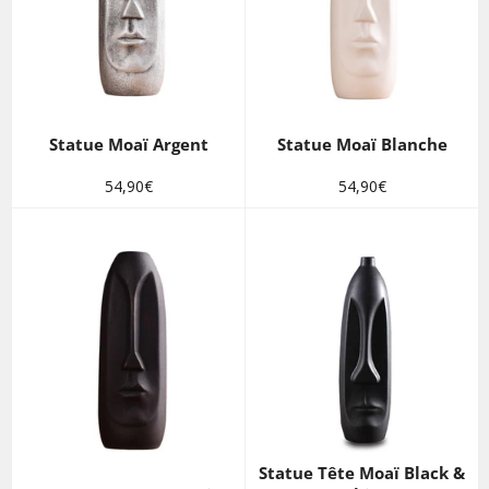
Statue Moaï Argent
Statue Moaï Blanche
Prix
Prix
54,90€
54,90€
régulier
régulier
Statue Tête Moaï Black &