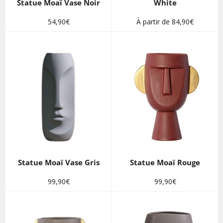
Statue Moaï Vase Noir
White
Prix
54,90€
À partir de 84,90€
régulier
Statue Moaï Vase Gris
Statue Moaï Rouge
Prix
Prix
99,90€
99,90€
régulier
régulier