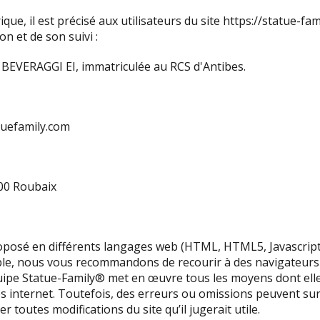
ue, il est précisé aux utilisateurs du site https://statue-fa
on et de son suivi :
se BEVERAGGI EI, immatriculée au RCS d'Antibes.
tuefamily.com
00 Roubaix
roposé en différents langages web (HTML, HTML5, Javascript,
éable, nous vous recommandons de recourir à des navigateu
uipe Statue-Family
® met en œuvre tous les moyens dont elle
ites internet. Toutefois, des erreurs ou omissions peuvent su
r toutes modifications du site qu’il jugerait utile.