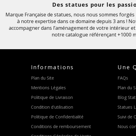
Des statues pour les passi
Marque Française de statues, nous nous sommes forgés u
à notre expertise dans ce domaine depuis 3 ans ! Not
accompagner dans l’aménagement de votre intérieur et 
notre catalogue référençant +1000 m
Informations
Une Q
Plan du Site
FAQs
Mentions Légales
Plan du S
Politique de Livraison
Blog Sta
Condition d'utilisation
Statues 
Politique de Confidentialité
Suivi de C
Conditions de remboursement
Nous con