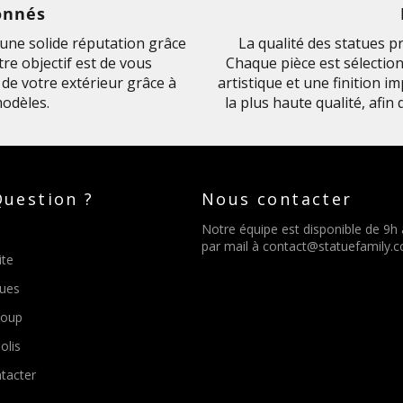
onnés
ne solide réputation grâce
La qualité des statues p
re objectif est de vous
Chaque pièce est sélection
de votre extérieur grâce à
artistique et une finition 
odèles.
la plus haute qualité, afin
uestion ?
Nous contacter
Notre équipe est disponible de 9h
par mail à
contact@statuefamily.
ite
tues
Loup
olis
tacter