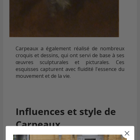
Carpeaux a également réalisé de nombreux
croquis et dessins, qui ont servi de base à ses
œuvres sculpturales et picturales. Ces
esquisses capturent avec fluidité l'essence du
mouvement et de la vie.
Influences et style de
Carpeaux
Carpeaux a été influencé par le style