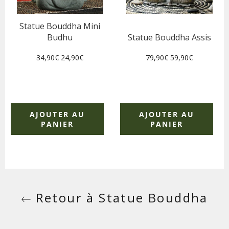
Statue Bouddha Mini
Budhu
Statue Bouddha Assis
Prix
Prix
Prix
Prix
34,90€
24,90€
79,90€
59,90€
régulier
réduit
régulier
réduit
AJOUTER AU
AJOUTER AU
PANIER
PANIER
Retour à Statue Bouddha