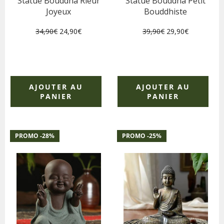
Statue Bouddha Rieur
Statue Bouddha Petit
Joyeux
Bouddhiste
Prix
Prix
Prix
Prix
34,90€
24,90€
39,90€
29,90€
régulier
réduit
régulier
réduit
AJOUTER AU
AJOUTER AU
PANIER
PANIER
PROMO -
28
%
PROMO -
25
%