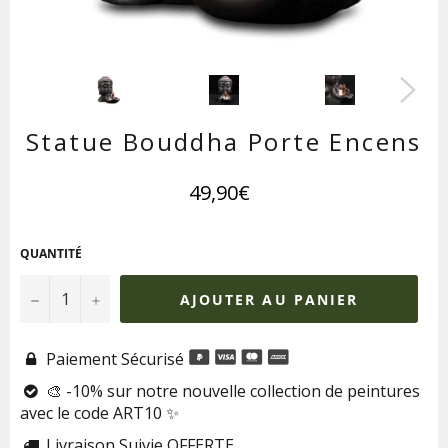
Statue Bouddha Porte Encens
Prix
49,90€
régulier
QUANTITÉ
−
+
AJOUTER AU PANIER
Paiement Sécurisé

🎨 -10% sur notre nouvelle collection de peintures

avec le code ART10 ✨
Livraison Suivie OFFERTE
