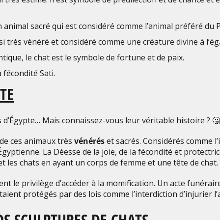
n animal sacré qui est considéré comme l’animal préféré du 
aussi très vénéré et considéré comme une créature divine à l’é
tique, le chat est le symbole de fortune et de paix.
a fécondité Sati.
PTE
d’Égypte… Mais connaissez-vous leur véritable histoire ? 🤔
e de ces animaux très
vénérés
et sacrés. Considérés comme l’
Égyptienne. La Déesse de la joie, de la fécondité et protectri
t les chats en ayant un corps de femme et une tête de chat.
nt le privilège d’accéder à la momification. Un acte funéraire
taient protégés par des lois comme l’interdiction d’injurier 
OS SCULPTURES DE CHATS