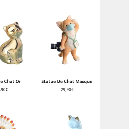
De Chat Or
Statue De Chat Masque
x
Prix
,90€
29,90€
ulier
régulier