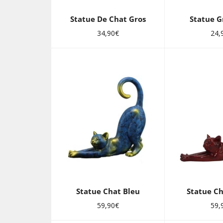
Statue De Chat Gros
Statue G
Prix
Prix
34,90€
24,
régulier
régu
Statue Chat Bleu
Statue C
Prix
Prix
59,90€
59,
régulier
régu