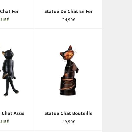
 Chat Fer
Statue De Chat En Fer
Prix
UISÉ
24,90€
régulier
 Chat Assis
Statue Chat Bouteille
Prix
UISÉ
49,90€
régulier