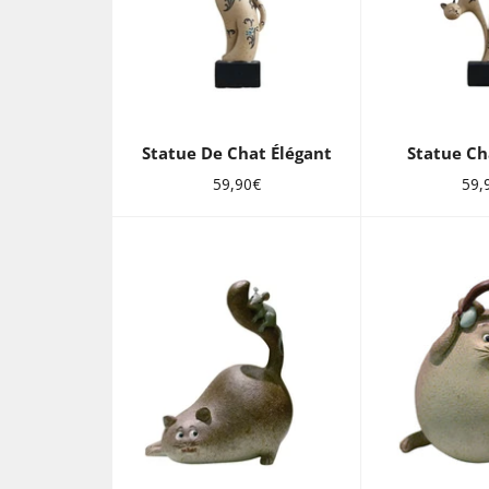
Statue De Chat Élégant
Statue Ch
Prix
Prix
59,90€
59,
régulier
régu