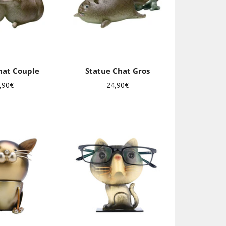
hat Couple
Statue Chat Gros
x
Prix
,90€
24,90€
ulier
régulier