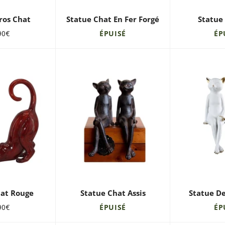
ros Chat
Statue Chat En Fer Forgé
Statue
90€
ÉPUISÉ
ÉP
lier
hat Rouge
Statue Chat Assis
Statue De
90€
ÉPUISÉ
ÉP
lier