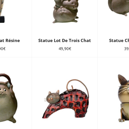
at Résine
Statue Lot De Trois Chat
Statue C
Prix
Pri
90€
49,90€
39
lier
régulier
rég