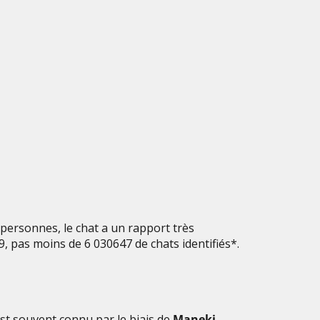
personnes, le chat a un rapport très
9, pas moins de 6 030647 de chats identifiés*.
est souvent connu par le biais de
Maneki-