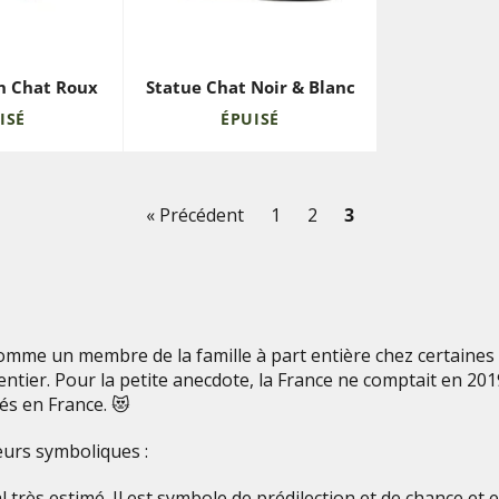
in Chat Roux
Statue Chat Noir & Blanc
ISÉ
ÉPUISÉ
« Précédent
1
2
3
comme un membre de la famille à part entière chez certaines 
ntier. Pour la petite anecdote, la France ne comptait en 201
més en France. 😻
ieurs symboliques :
 très estimé. Il est symbole de prédilection et de chance et 