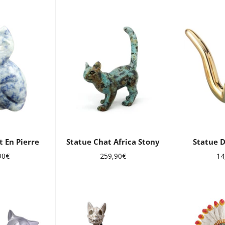
t En Pierre
Statue Chat Africa Stony
Statue 
Prix
Pri
90€
259,90€
14
lier
régulier
rég