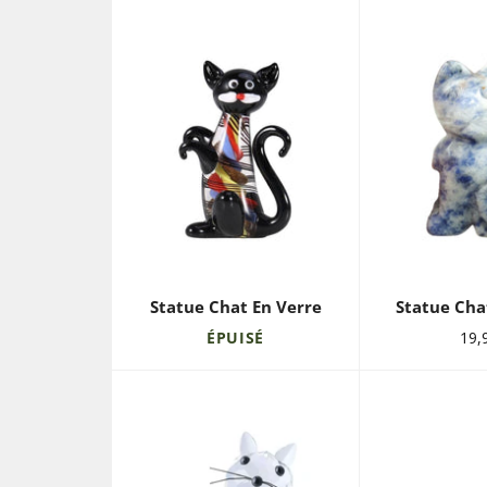
Statue Chat En Verre
Statue Cha
Prix
ÉPUISÉ
19,
régu