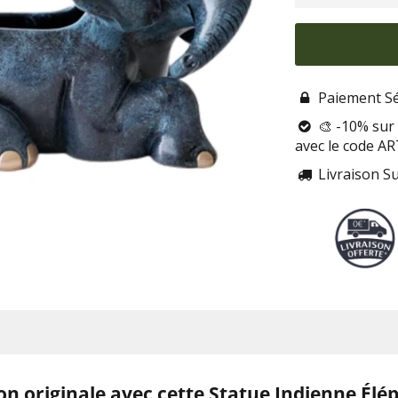
Paiement Sé

🎨 -10% sur 

avec le code A
Livraison S

n originale avec cette Statue Indienne Élé