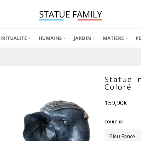
PIRITUALITÉ
HUMAINS
JARDIN
MATIÈRE
P
Statue I
Coloré
Prix
159,90€
régulier
COULEUR