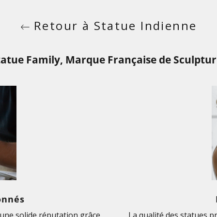
Retour à Statue Indienne
tatue Family, Marque Française de Sculptur
onnés
ne solide réputation grâce
La qualité des statues p