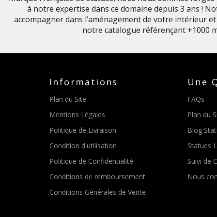
à notre expertise dans ce domaine depuis 3 ans ! Not
accompagner dans l’aménagement de votre intérieur et 
notre catalogue référençant +1000 m
Informations
Une Q
Plan du Site
FAQs
Mentions Légales
Plan du S
Politique de Livraison
Blog Sta
Condition d'utilisation
Statues 
Politique de Confidentialité
Suivi de C
Conditions de remboursement
Nous con
Conditions Générales de Vente