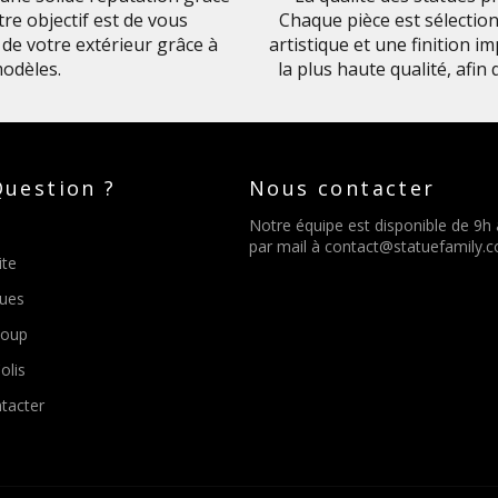
re objectif est de vous
Chaque pièce est sélection
de votre extérieur grâce à
artistique et une finition 
odèles.
la plus haute qualité, afin
uestion ?
Nous contacter
Notre équipe est disponible de 9h
par mail à
contact@statuefamily.
ite
tues
Loup
olis
tacter