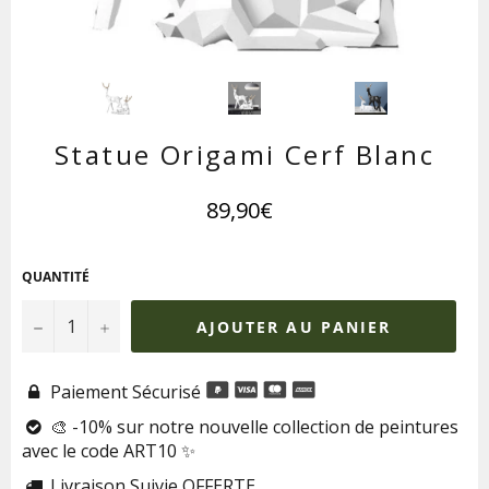
Statue Origami Cerf Blanc
Prix
89,90€
régulier
QUANTITÉ
−
+
AJOUTER AU PANIER
Paiement Sécurisé

🎨 -10% sur notre nouvelle collection de peintures

avec le code ART10 ✨
Livraison Suivie OFFERTE
