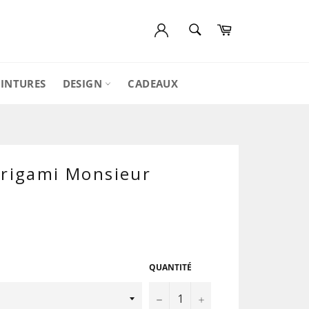
RECHERCHE
Panier
Recherche
EINTURES
DESIGN
CADEAUX
Origami Monsieur
QUANTITÉ
−
+