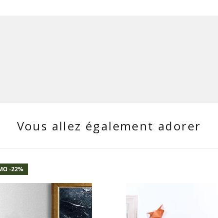
Vous allez également adorer
O -
22
%