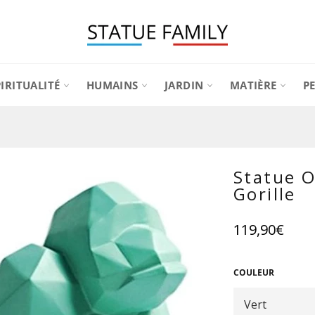
PIRITUALITÉ
HUMAINS
JARDIN
MATIÈRE
P
Statue 
Gorille
Prix
119,90€
régulier
COULEUR