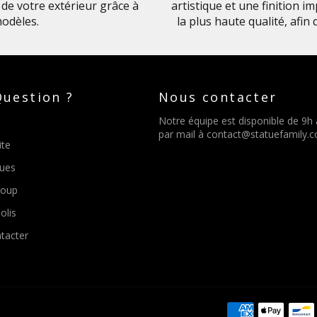
de votre extérieur grâce à
artistique et une finition 
odèles.
la plus haute qualité, afin
uestion ?
Nous contacter
Notre équipe est disponible de 9h
par mail à
contact@statuefamily.
ite
tues
Loup
olis
tacter