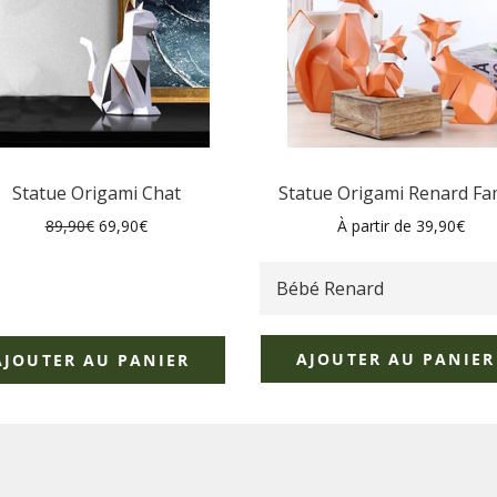
Statue Origami Chat
Statue Origami Renard Fa
Prix
Prix
89,90€
69,90€
À partir de 39,90€
régulier
réduit
AJOUTER AU PANIER
AJOUTER AU PANIER