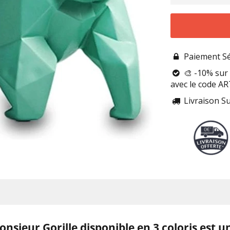
Paiement Sé

🎨 -10% sur 

avec le code A
Livraison S

nsieur Gorille disponible en 3 coloris est u