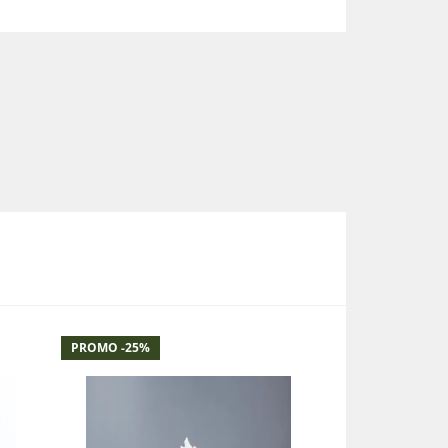
PROMO -
25
%