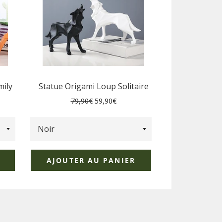
mily
Statue Origami Loup Solitaire
Prix
Prix
79,90€
59,90€
régulier
réduit
AJOUTER AU PANIER