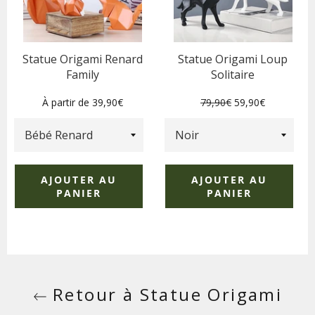
Statue Origami Renard
Statue Origami Loup
Family
Solitaire
Prix
Prix
À partir de 39,90€
79,90€
59,90€
régulier
réduit
AJOUTER AU
AJOUTER AU
PANIER
PANIER
Retour à Statue Origami