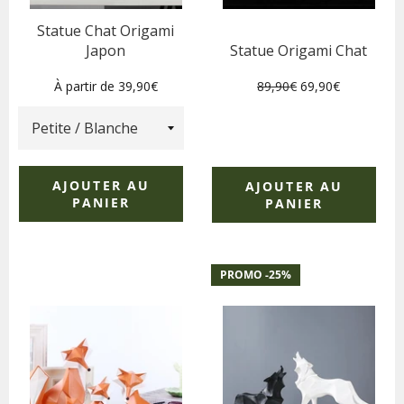
Statue Chat Origami
Japon
Statue Origami Chat
Prix
Prix
À partir de 39,90€
89,90€
69,90€
régulier
réduit
AJOUTER AU
AJOUTER AU
PANIER
PANIER
PROMO -
25
%