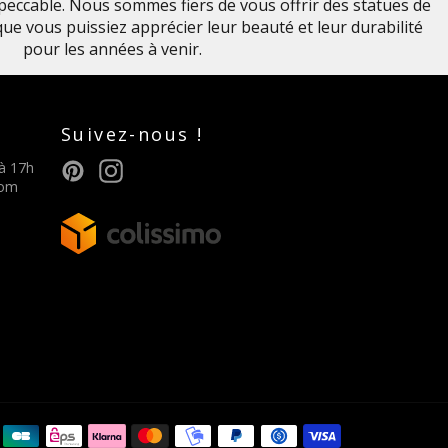
impeccable. Nous sommes fiers de vous offrir des statues de
 que vous puissiez apprécier leur beauté et leur durabilité
pour les années à venir.
Suivez-nous !
Pinterest
Instagram
 à 17h
com
Méthodes
de