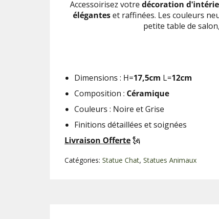
Accessoirisez votre
décoration d'intéri
élégantes
et raffinées. Les couleurs ne
petite table de sal
Dimensions :
H=
17,5
cm
L=
12
cm
Composition :
Céramique
Couleurs : Noire et Grise
Finitions détaillées et soignées
Livraison Offerte
🗽
Catégories:
Statue Chat
,
Statues Animaux