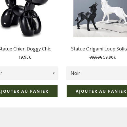
Statue Chien Doggy Chic
Statue Origami Loup Solit
Prix
Prix
Prix
19,90€
79,90€
59,90€
régulier
régulier
réduit
AJOUTER AU PANIER
AJOUTER AU PANIER