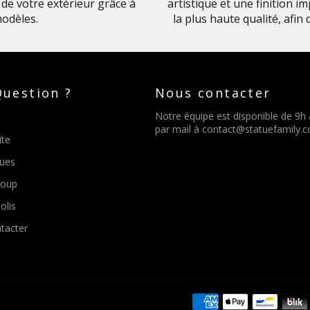
de votre extérieur grâce à
artistique et une finition 
odèles.
la plus haute qualité, afin
uestion ?
Nous contacter
Notre équipe est disponible de 9h
par mail à
contact@statuefamily.
ite
tues
Loup
olis
tacter