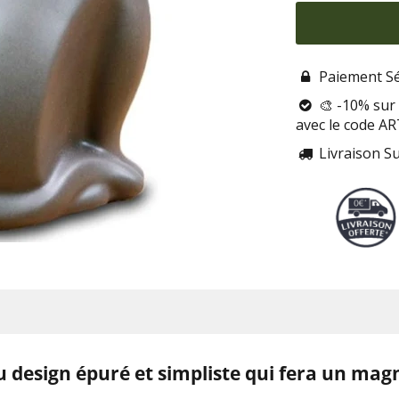
Paiement Sé

🎨 -10% sur 

avec le code A
Livraison S

u design épuré et simpliste qui fera un magn