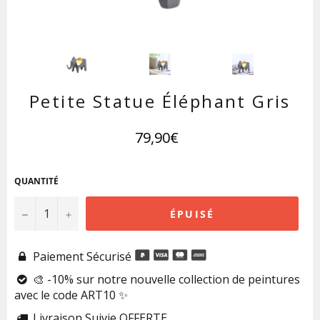
Petite Statue Éléphant Gris
Prix
79,90€
régulier
QUANTITÉ
−
+
ÉPUISÉ
Paiement Sécurisé

🎨 -10% sur notre nouvelle collection de peintures

avec le code ART10 ✨
Livraison Suivie OFFERTE
