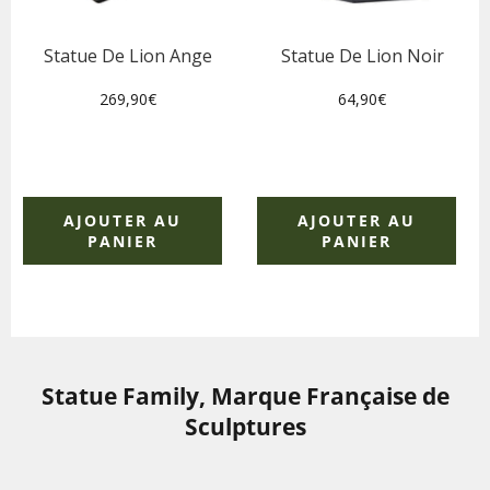
Statue De Lion Ange
Statue De Lion Noir
Prix
Prix
269,90€
64,90€
régulier
régulier
AJOUTER AU
AJOUTER AU
PANIER
PANIER
Statue Family, Marque Française de
Sculptures