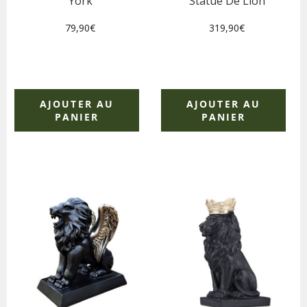
York
Statue De Lion
Prix
Prix
79,90€
319,90€
régulier
régulier
AJOUTER AU
AJOUTER AU
PANIER
PANIER