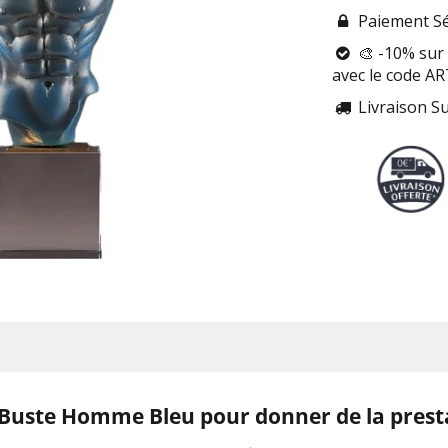
Paiement Sé

🎨 -10% sur 

avec le code A
Livraison S

Buste Homme Bleu pour donner de la prest