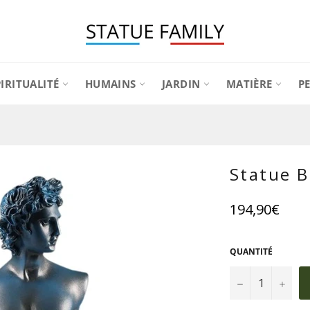
PIRITUALITÉ
HUMAINS
JARDIN
MATIÈRE
P
Statue 
Prix
194,90€
régulier
QUANTITÉ
−
+