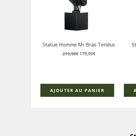
Statue Homme Mr Bras Tendus
S
Prix
Prix
219,90€
179,90€
régulier
réduit
AJOUTER AU PANIER