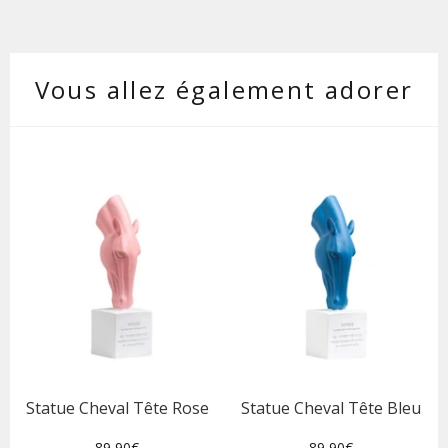
Vous allez également adorer
Statue Cheval Tête Rose
Statue Cheval Tête Bleu
Prix
Prix
89,90€
89,90€