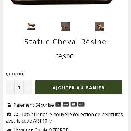
Statue Cheval Résine
Prix
69,90€
régulier
QUANTITÉ
−
+
AJOUTER AU PANIER
Paiement Sécurisé

🎨 -10% sur notre nouvelle collection de peintures

avec le code ART10 ✨
Livraison Suivie OFFERTE
