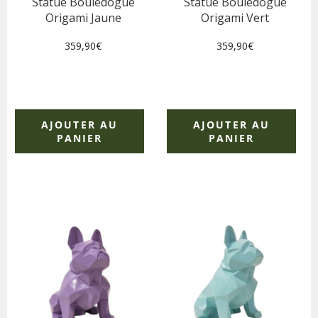
Statue Bouledogue
Statue Bouledogue
Origami Jaune
Origami Vert
Prix
Prix
359,90€
359,90€
régulier
régulier
AJOUTER AU
AJOUTER AU
PANIER
PANIER