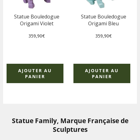
Statue Bouledogue
Statue Bouledogue
Origami Violet
Origami Bleu
Prix
Prix
359,90€
359,90€
régulier
régulier
AJOUTER AU
AJOUTER AU
PANIER
PANIER
Statue Family, Marque Française de
Sculptures