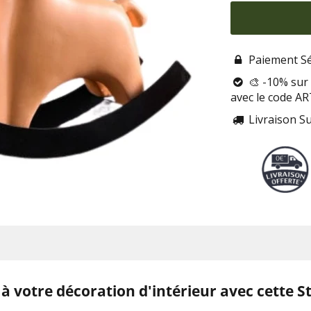
Paiement Sé

🎨 -10% sur 

avec le code A
Livraison S

à votre décoration d'intérieur avec cette S