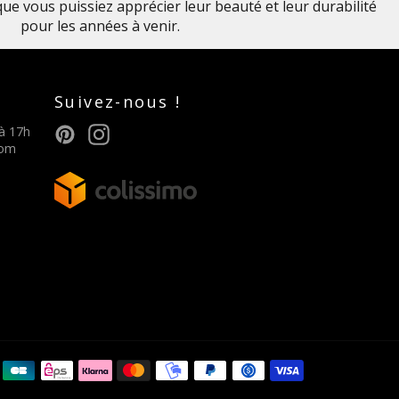
 que vous puissiez apprécier leur beauté et leur durabilité
pour les années à venir.
Suivez-nous !
Pinterest
Instagram
 à 17h
com
Méthodes
de
paiement