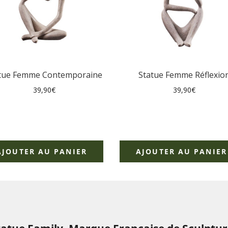
tue Femme Contemporaine
Statue Femme Réflexio
Prix
Prix
39,90€
39,90€
régulier
régulier
AJOUTER AU PANIER
AJOUTER AU PANIER