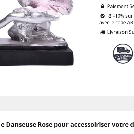
Paiement Sé

🎨 -10% sur 

avec le code A
Livraison S

 Danseuse Rose pour accessoiriser votre dé