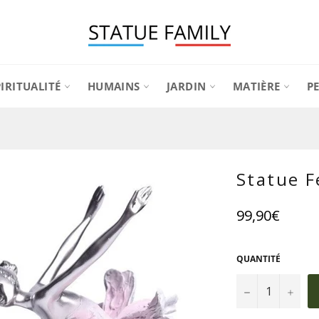
PIRITUALITÉ
HUMAINS
JARDIN
MATIÈRE
P
Statue 
Prix
99,90€
régulier
QUANTITÉ
−
+