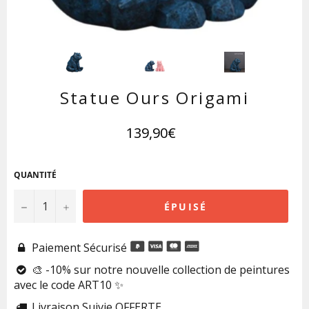
Statue Ours Origami
Prix
139,90€
régulier
QUANTITÉ
−
+
ÉPUISÉ
Paiement Sécurisé

🎨 -10% sur notre nouvelle collection de peintures

avec le code ART10 ✨
Livraison Suivie OFFERTE
