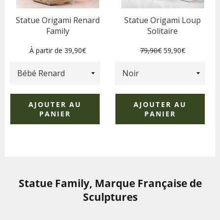
Statue Origami Renard
Statue Origami Loup
Family
Solitaire
Prix
Prix
À partir de 39,90€
79,90€
59,90€
régulier
réduit
AJOUTER AU
AJOUTER AU
PANIER
PANIER
Statue Family, Marque Française de
Sculptures